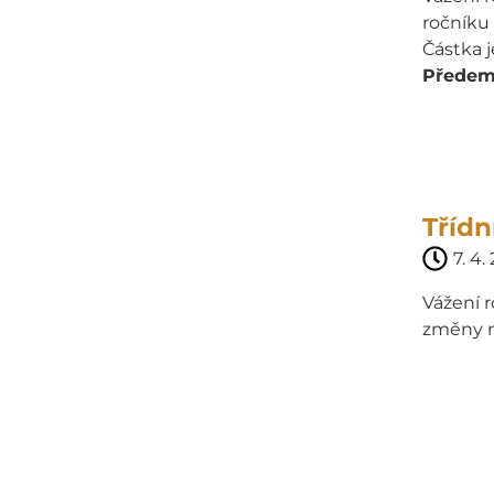
ročníku 
Částka j
Předem 
Třídn
7. 4.
Vážení r
změny ne