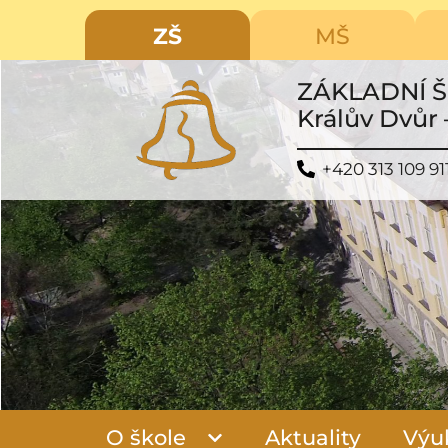
ZŠ
MŠ
ZÁKLADNÍ 
Králův Dvůr 
+420 313 109 91
O škole
Aktuality
Výu