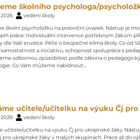
meme školního psychologa/psycholož
. 2026
vedení školy
 školní psycholožku na poloviční úvazek. Nástup je mož
Náplň práce: Individuální intervence potřebným žákům př
y dle Vaší erudice. Péče o bezpečné klima školy. Co od 
 samostatnost a iniciativu, schopnost spolupráce s ped
eme odbornou způsobilost podle zákona o pedagogických
ogie. Co Vám můžeme nabídnout:...
me učitele/učitelku na výuku Čj pro 
. 2026
vedení školy
učitele/učitelku na výuku Čj pro ukrajinské žáky. Nástup
j pro ukrajinské žáky v malých skupinách. Práce až do v