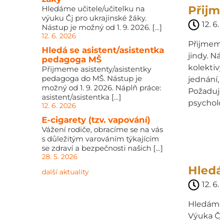
Přij
Hledáme učitele/učitelku na
výuku Čj pro ukrajinské žáky.
12. 6
Nástup je možný od 1. 9. 2026. […]
12. 6. 2026
Přijmeme
Hledá se asistent/asistentka
jindy. 
pedagoga MŠ
kolektiv
Přijmeme asistenty/asistentky
pedagoga do MŠ. Nástup je
jednání,
možný od 1. 9. 2026. Náplň práce:
Požaduj
asistent/asistentka […]
psychol
12. 6. 2026
E-cigarety (tzv. vapování)
Vážení rodiče, obracíme se na vás
s důležitým varováním týkajícím
se zdraví a bezpečnosti našich […]
28. 5. 2026
Hledá
další aktuality
12. 6
Hledáme 
Výuka Č