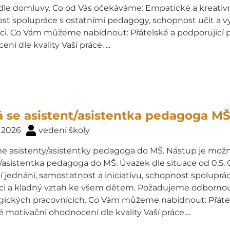
le domluvy. Co od Vás očekáváme: Empatické a kreativní 
st spolupráce s ostatními pedagogy, schopnost učit a vy
aci. Co Vám můžeme nabídnout: Přátelské a podporující p
ní dle kvality Vaší práce. ...
 se asistent/asistentka pedagoga M
. 2026
vedení školy
e asistenty/asistentky pedagoga do MŠ. Nástup je možný 
t/asistentka pedagoga do MŠ. Úvazek dle situace od 0,5
í jednání, samostatnost a iniciativu, schopnost spoluprá
ci a kladný vztah ke všem dětem. Požadujeme odbornou
ických pracovnících. Co Vám můžeme nabídnout: Přátelsk
 motivační ohodnocení dle kvality Vaší práce....