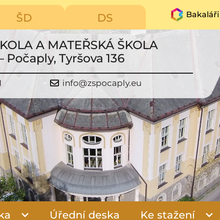
Bakaláři
ŠD
DS
ŠKOLA A MATEŘSKÁ ŠKOLA
– Počaply, Tyršova 136
1
info@zspocaply.eu
ka
Úřední deska
Ke stažení