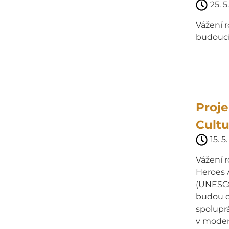
25. 5
Vážení r
budoucí
Proj
Cultu
15. 5
Vážení 
Heroes A
(UNESCO
budou o
spoluprá
v moderní