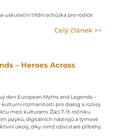
se uskuteční třídní schůzka pro rodiče
Celý článek >>
nds – Heroes Across
ktový den European Myths and Legends –
kulturní rozmanitosti pro dialog a rozvoj
u mezi kulturami. Žáci 7.-9. ročníku
m jazyků, digitálních nástrojů a týmové
tivní úkoly, díky nimž oživí staré příběhy