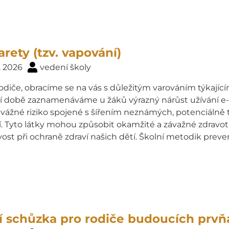
arety (tzv. vapování)
. 2026
vedení školy
odiče, obracíme se na vás s důležitým varováním týkající
í době zaznamenáváme u žáků výrazný nárůst užívání e-ci
 vážné riziko spojené s šířením neznámých, potenciálně t
jí. Tyto látky mohou způsobit okamžité a závažné zdravo
ost při ochraně zdraví našich dětí. Školní metodik prev
í schůzka pro rodiče budoucích prv