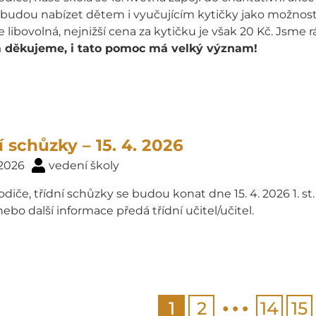
budou nabízet dětem i vyučujícím kytičky jako možnost p
e libovolná, nejnižší cena za kytičku je však 20 Kč. Jsme rád
děkujeme, i tato pomoc má velký význam!
í schůzky – 15. 4. 2026
 2026
vedení školy
odiče, třídní schůzky se budou konat dne 15. 4. 2026 1. st. – 
bo další informace předá třídní učitel/učitel.
…
1
2
14
15