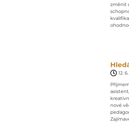
změnit d
schopno
kvalifik
ohodnoce
Hledá
12. 6
Přijmem
asisten
kreativn
nové vě
pedagog
Zajímavé