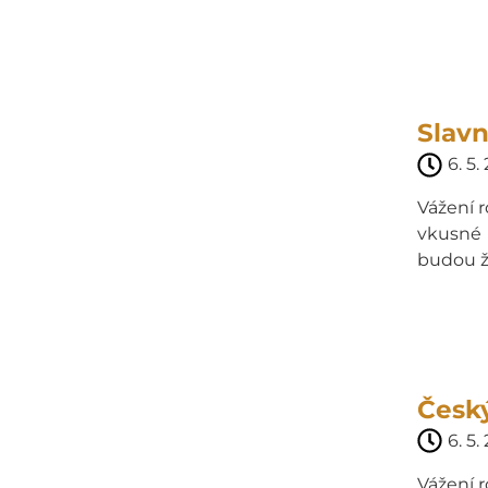
Slavn
6. 5.
Vážení r
vkusné 
budou žá
Český
6. 5.
Vážení r