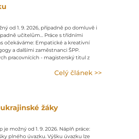
ku
ný od 1. 9. 2026, případně po domluvě i
ípadně učitelům… Práce s třídními
Vás očekáváme: Empatické a kreativní
agogy a dalšími zaměstnanci ŠPP.
 pracovnících - magisterský titul z
Celý článek >>
ukrajinské žáky
 je možný od 1. 9. 2026. Náplň práce:
ýšky plného úvazku. Výšku úvazku lze