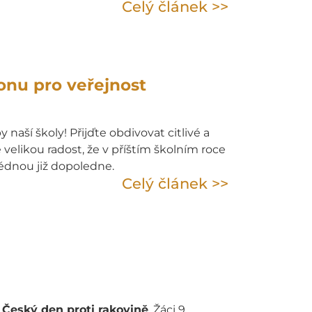
Celý článek >>
onu pro veřejnost
naší školy! Přijďte obdivovat citlivé a
elikou radost, že v příštím školním roce
lédnou již dopoledne.
Celý článek >>
Český den proti rakovině
. Žáci 9.