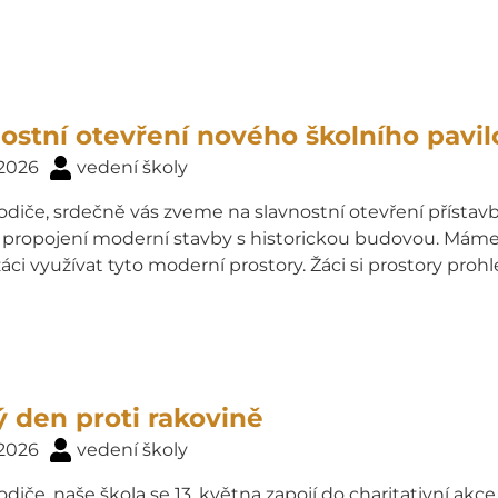
ostní otevření nového školního pavil
 2026
vedení školy
odiče, srdečně vás zveme na slavnostní otevření přístavby 
propojení moderní stavby s historickou budovou. Máme v
ci využívat tyto moderní prostory. Žáci si prostory proh
 den proti rakovině
 2026
vedení školy
odiče, naše škola se 13. května zapojí do charitativní akce