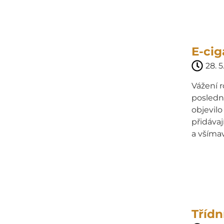
E-cig
28. 5
Vážení r
posledn
objevilo
přidáva
a všímav
Třídn