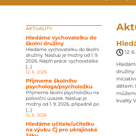
Akt
AKTUALITY
Hledáme vychovatelku do
Hledá
školní družiny
Hledáme vychovatelku do školní
12. 6
družiny. Nástup je možný od 1. 9.
2026. Náplň práce: vychovatelka
Hledáme 
[…]
družiny 
12. 6. 2026
iniciati
Přijmeme školního
dětem. 
psychologa/psycholožku
Přijmeme školní psycholožku na
můžeme 
poloviční úvazek. Nástup je
kvality 
možný od 1. 9. 2026, případně po
[…]
12. 6. 2026
Hledáme učitele/učitelku
na výuku Čj pro ukrajinské
žáky