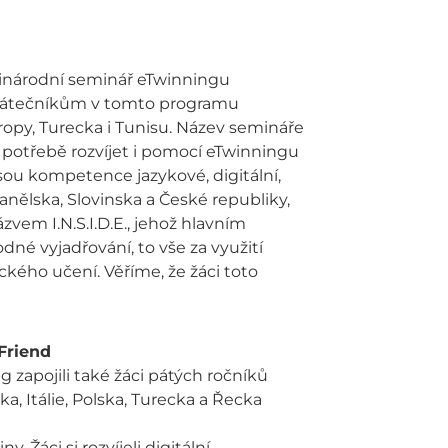
zinárodní seminář eTwinningu
začátečníkům v tomto programu
vropy, Turecka i Tunisu. Název semináře
 potřebě rozvíjet i pomocí eTwinningu
jsou kompetence jazykové, digitální,
anělska, Slovinska a České republiky,
vem I.N.S.I.D.E., jehož hlavním
né vyjadřování, to vše za využití
ckého učení. Věříme, že žáci toto
Friend
zapojili také žáci pátých ročníků
a, Itálie, Polska, Turecka a Řecka
Žáci si rozvíjeli digitální