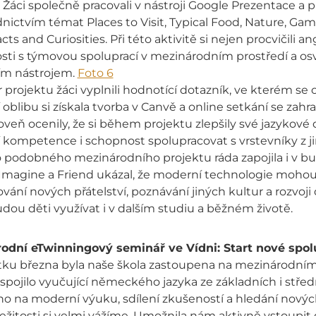
Žáci společně pracovali v nástroji Google Prezentace a 
nictvím témat Places to Visit, Typical Food, Nature, Gam
ts and Curiosities. Při této aktivitě si nejen procvičili ang
ti s týmovou spoluprací v mezinárodním prostředí a osvoji
ním nástrojem.
Foto 6
 projektu žáci vyplnili hodnotící dotazník, ve kterém se oh
 oblibu si získala tvorba v Canvě a online setkání se zah
oveň ocenily, že si během projektu zlepšily své jazykové
í kompetence i schopnost spolupracovat s vrstevníky z ji
o podobného mezinárodního projektu ráda zapojila i v b
 Imagine a Friend ukázal, že moderní technologie moho
vání nových přátelství, poznávání jiných kultur a rozvoji
dou děti využívat i v dalším studiu a běžném životě.
odní eTwinningový seminář ve Vídni: Start nové spol
tku března byla naše škola zastoupena na mezinárodním
spojilo vyučující německého jazyka ze základních i střed
o na moderní výuku, sdílení zkušeností a hledání nový
ležitosti si velmi vážíme. Umožnila nám aktivně vstoupi