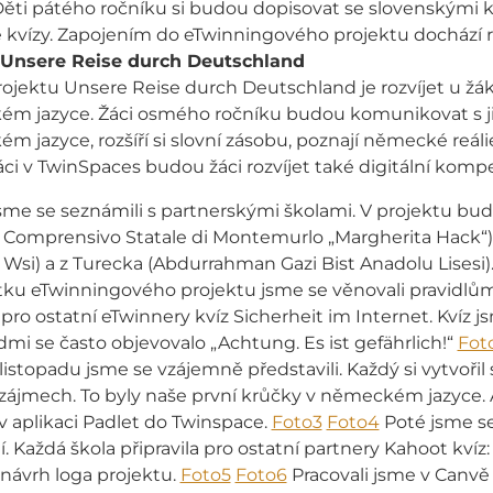
Děti pátého ročníku si budou dopisovat se slovenskými k
 kvízy. Zapojením do eTwinningového projektu dochází ro
Unsere Reise durch Deutschland
rojektu Unsere Reise durch Deutschland je rozvíjet u 
m jazyce. Žáci osmého ročníku budou komunikovat s jin
 jazyce, rozšíří si slovní zásobu, poznají německé reálie 
ci v TwinSpaces budou žáci rozvíjet také digitální komp
jsme se seznámili s partnerskými školami. V projektu bud
o Comprensivo Statale di Montemurlo „Margherita Hack“),
 Wsi) a z Turecka (Abdurrahman Gazi Bist Anadolu Lisesi)
tku eTwinningového projektu jsme se věnovali pravidlům
i pro ostatní eTwinnery kvíz Sicherheit im Internet. Kvíz 
i se často objevovalo „Achtung. Es ist gefährlich!“
Fot
stopadu jsme se vzájemně představili. Každý si vytvořil 
zájmech. To byly naše první krůčky v německém jazyce. Ava
 v aplikaci Padlet do Twinspace.
Foto3
Foto4
Poté jsme se
í. Každá škola připravila pro ostatní partnery Kahoot kvíz
 návrh loga projektu.
Foto5
Foto6
Pracovali jsme v Canvě 