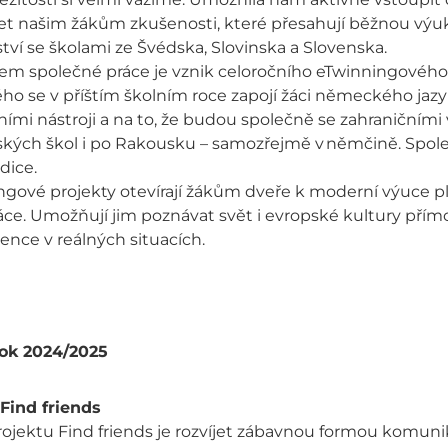
šet našim žákům zkušenosti, které přesahují běžnou výu
tví se školami ze Švédska, Slovinska a Slovenska.
em společné práce je vznik celoročního eTwinningového 
ho se v příštím školním roce zapojí žáci německého jazyk
lními nástroji a na to, že budou společně se zahraničními
ských škol i po Rakousku – samozřejmě v němčině. Spol
adice.
gové projekty otevírají žákům dveře k moderní výuce pln
ce. Umožňují jim poznávat svět i evropské kultury přímo z
nce v reálných situacích.
rok 2024/2025
Find friends
rojektu Find friends je rozvíjet zábavnou formou komu