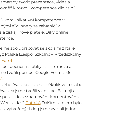
amarády, tvořit prezentace, videa a
vněž k rozvoji kompetence digitální.
žáků komunikativní kompetence v
ými eTwinnery ze zahraničí v
a získají nové přátele. Díky online
etence.
eme spolupracovat se školami z Itálie
 z Polska (Zespół Szkolno – Przedszkolny
.
Foto1
 bezpečnosti a etiky na internetu a
jsme tvořili pomocí Google Forms. Mezi
o2
svého Avatara a napsal několik vět o sobě
tara jsme tvořili v aplikaci Bitmoji a
 pustili do seznamování, komentování a
: Wer ist das?
Foto4A
Dalším úkolem bylo
a z vytvořených log jsme vybrali jedno,