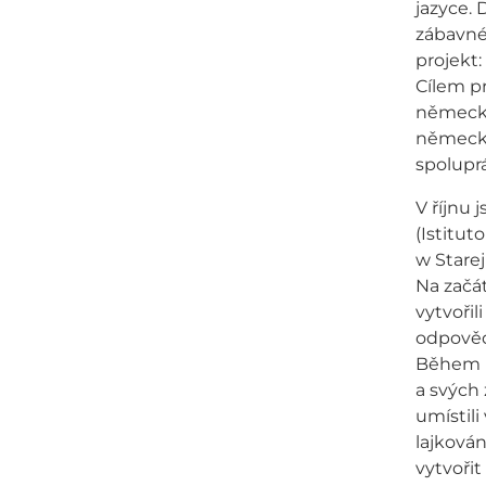
jazyce. 
zábavné
projekt:
Cílem p
německé
německém
spoluprá
V říjnu 
(Istitut
w Starej
Na začá
vytvořil
odpovědm
Během li
a svých 
umístili
lajkován
vytvořit