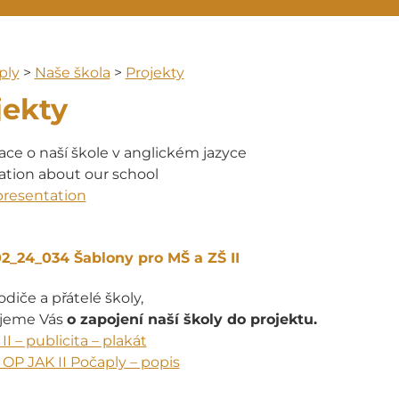
ply
>
Naše škola
>
Projekty
jekty
ce o naší škole v anglickém jazyce
ation about our school
presentation
2_24_034 Šablony pro MŠ a ZŠ II
odiče a přátelé školy,
jeme Vás
o zapojení naší školy do projektu.
II – publicita – plakát
OP JAK II Počaply – popis