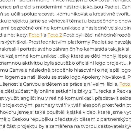
ce při práci s moderními nástroji, jako jsou Padlet, C
ň se učili spolupracovat, komunikovat a kreativně tvořit.
tku projektu jsme se věnovali tématu bezpečného chován
dami bezpečné online komunikace a následně ve skupiná
dla netikety.
Foto 1
a
Foto 2
Poté byli žáci náhodně rozděl
rských škol. Prostřednictvím platformy Padlet se navzáj
akreslili portrét svého zahraničního kamaráda tak, jak si
i ke vzájemné komunikaci, díky které se děti mohly lépe 
znamnou aktivitou byla soutěž o oficiální logo projektu. K
mu Canva a následně proběhlo hlasování o nejlepší logo r
 logem za naši školu se stalo logo Apoleny Novákové. Pr
ušenost s Canvou a dětem se práce s ní velmi líbila.
Foto
se děti zúčastnily online setkání s žáky z Turecka a Řeck
ost využít angličtinu v reálné komunikaci, představit sebe
 projektovými partnery tváří v tvář, alespoň prostředni
voru jsme si také pouštěli krátké video, které jsme vytv
 mělo Českou republiku představit dětem z partnerských
ná část projektu byla zaměřena na tvorbu cestovatelsk