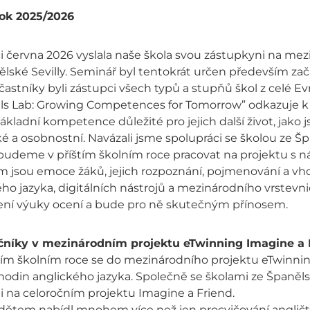
rok 2025/2026
i června 2026 vyslala naše škola svou zástupkyni na me
ělské Sevilly. Seminář byl tentokrát určen především 
častníky byli zástupci všech typů a stupňů škol z celé E
kills Lab: Growing Competences for Tomorrow” odkazuje k
ákladní kompetence důležité pro jejich další život, jako 
 a osobnostní. Navázali jsme spolupráci se školou ze Šp
budeme v příštím školním roce pracovat na projektu s náz
jsou emoce žáků, jejich rozpoznání, pojmenování a vhod
ho jazyka, digitálních nástrojů a mezinárodního vrstevni
ní výuky ocení a bude pro ně skutečným přínosem.
čníky v mezinárodním projektu eTwinning Imagine a 
ím školním roce se do mezinárodního projektu eTwinning 
hodin anglického jazyka. Společně se školami ze Španělsk
i na celoročním projektu Imagine a Friend.
dětem nabídl mnohem více než jen procvičování angličtiny. 