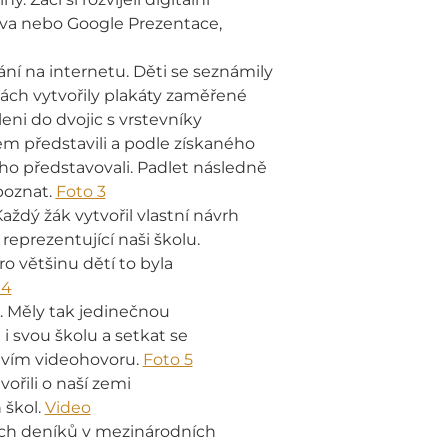
anva nebo Google Prezentace,
í na internetu. Děti se seznámily
ch vytvořily plakáty zaměřené
eni do dvojic s vrstevníky
em představili a podle získaného
 ho představovali. Padlet následně
poznat.
Foto 3
aždý žák vytvořil vlastní návrh
eprezentující naši školu.
o většinu dětí to byla
 4
a. Měly tak jedinečnou
 i svou školu a setkat se
ctvím videohovoru.
Foto 5
ořili o naší zemi
 škol.
Video
ých deníků v mezinárodních