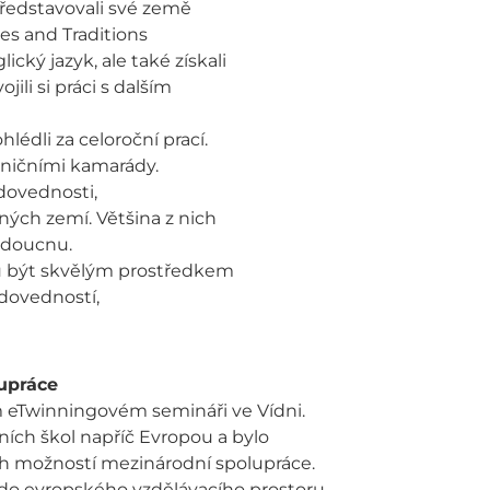
představovali své země
es and Traditions
lický jazyk, ale také získali
li si práci s dalším
lédli za celoroční prací.
raničními kamarády.
 dovednosti,
ných zemí. Většina z nich
udoucnu.
u být skvělým prostředkem
 dovedností,
upráce
 eTwinningovém semináři ve Vídni.
ních škol napříč Evropou a bylo
ch možností mezinárodní spolupráce.
t do evropského vzdělávacího prostoru