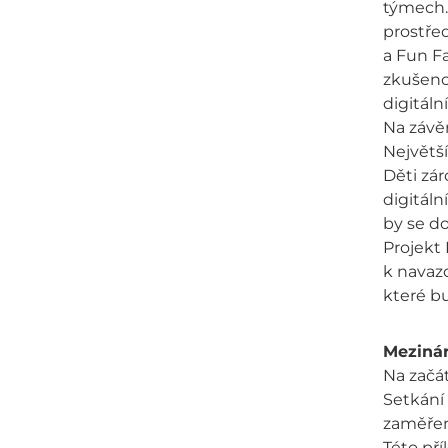
týmech. 
prostřed
a Fun Fac
zkušenos
digitál
Na závěr
Největší
Děti zár
digitáln
by se d
Projekt
k navazo
které bu
Mezinár
Na začá
Setkání 
zaměřen
Této pří