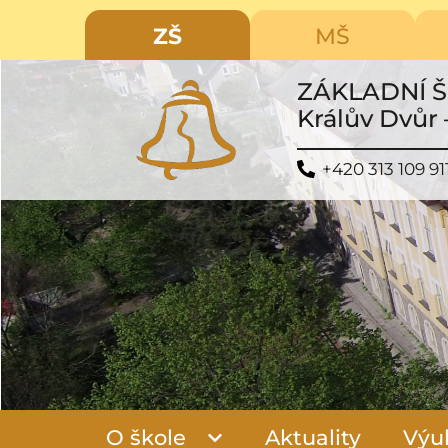
ZŠ
MŠ
ZÁKLADNÍ 
Králův Dvůr 
+420 313 109 91
O škole
Aktuality
Výu