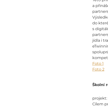
a přiná
partners
Výsledk
do které
s digitá
partner
jídla i tr
eTwinnin
spoluprá
kompete
Foto 1
Foto 2
Školní 
projekt:
Cílem p