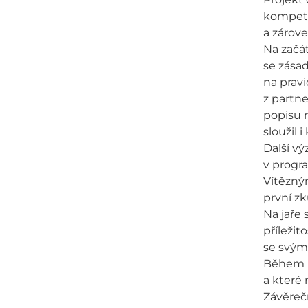
kompeten
a zárove
Na začá
se zása
na pravi
z partne
popisu n
sloužil 
Další vý
v progra
Vítězným
první zk
Na jaře 
příležit
se svými
Během ho
a které
Závěreč