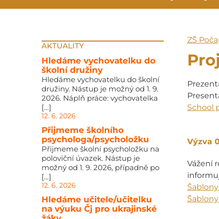
ZŠ Poča
AKTUALITY
Pro
Hledáme vychovatelku do
školní družiny
Hledáme vychovatelku do školní
Prezenta
družiny. Nástup je možný od 1. 9.
Present
2026. Náplň práce: vychovatelka
[…]
School 
12. 6. 2026
Přijmeme školního
psychologa/psycholožku
Výzva 0
Přijmeme školní psycholožku na
poloviční úvazek. Nástup je
Vážení r
možný od 1. 9. 2026, případně po
informu
[…]
12. 6. 2026
Šablony 
Šablony 
Hledáme učitele/učitelku
na výuku Čj pro ukrajinské
žáky