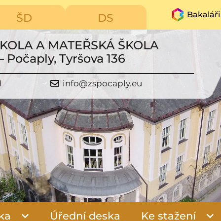
Bakaláři
ŠD
DS
ŠKOLA A MATEŘSKÁ ŠKOLA
– Počaply, Tyršova 136
1
info@zspocaply.eu
ka
Úřední deska
Ke stažení