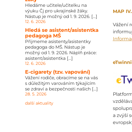
Hledáme učitele/učitelku na
výuku Čj pro ukrajinské žáky.
MAP IV.
Nástup je možný od 1. 9. 2026. […]
12. 6. 2026
Vážení r
Hledá se asistent/asistentka
informu
pedagoga MŠ
Informa
Přijmeme asistenty/asistentky
pedagoga do MŠ. Nástup je
možný od 1. 9. 2026. Náplň práce:
asistent/asistentka […]
eTwinn
12. 6. 2026
E-cigarety (tzv. vapování)
Vážení rodiče, obracíme se na vás
s důležitým varováním týkajícím
se zdraví a bezpečnosti našich […]
Platform
28. 5. 2026
vzděláva
další aktuality
spolupr
a zvýší 
evropský