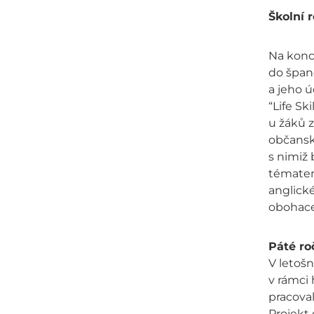
Školní 
Na konc
do špan
a jeho ú
“Life S
u žáků z
občanské
s nimiž 
tématem 
anglické
obohace
Páté ro
V letošn
v rámci 
pracoval
Projekt 