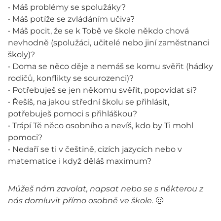
• Máš problémy se spolužáky?
• Máš potíže se zvládáním učiva?
• Máš pocit, že se k Tobě ve škole někdo chová
nevhodně (spolužáci, učitelé nebo jiní zaměstnanci
školy)?
• Doma se něco děje a nemáš se komu svěřit (hádky
rodičů, konflikty se sourozenci)?
• Potřebuješ se jen někomu svěřit, popovídat si?
• Řešíš, na jakou střední školu se přihlásit,
potřebuješ pomoci s přihláškou?
• Trápí Tě něco osobního a nevíš, kdo by Ti mohl
pomoci?
• Nedaří se ti v češtině, cizích jazycích nebo v
matematice i když děláš maximum?
Můžeš nám zavolat, napsat nebo se s některou z
nás domluvit přímo osobně ve škole.
🙂