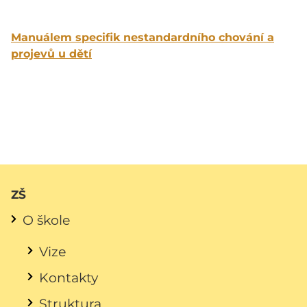
Manuálem specifik nestandardního chování a
projevů u dětí
ZŠ
O škole
Vize
Kontakty
Struktura