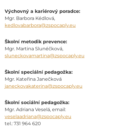
Výchovný a kariérový poradce:
Mgr. Barbora Kédlová,
kedlovabarbora@zspocaply.eu
Školní metodik prevence:
Mgr. Martina Slunéčková,
sluneckovamartina@zspocaply.eu
Školní speciální pedagožka:
Mgr. Kateřina Janečková
janeckovakaterina@zspocaply.eu
Školní sociální pedagožka:
Mgr. Adriana Veselá, email:
veselaadriana@zspocaply.eu
tel.: 731 964 620