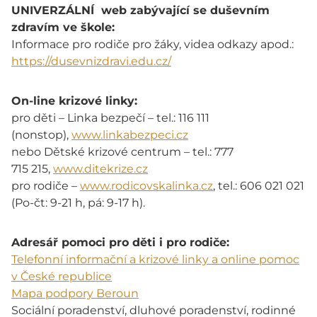
UNIVERZÁLNÍ web zabývající se duševním
zdravím ve škole:
Informace pro rodiče pro žáky, videa odkazy apod.:
https://dusevnizdravi.edu.cz/
On-line krizové linky:
pro děti – Linka bezpečí – tel.: 116 111
(nonstop),
www.linkabezpeci.cz
nebo Dětské krizové centrum – tel.: 777
715 215,
www.ditekrize.cz
pro rodiče –
www.rodicovskalinka.cz
, tel.: 606 021 021
(Po-čt: 9-21 h, pá: 9-17 h).
Adresář pomoci pro děti i pro rodiče:
Telefonní informační a krizové linky a online pomoc
v České republice
Mapa podpory Beroun
Sociální poradenství, dluhové poradenství, rodinné