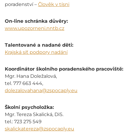
poradenství –
Člověk v tísni
On-line schránka důvěry:
www.upozorneni.nntb.cz
Talentované a nadané děti:
Krajská síť podpory nadání
Koordinátor školního poradenského pracoviště:
Mgr. Hana Doležalová,
tel. 777 663 444,
dolezalovahana@zspocaply.eu
Školní psycholožka:
Mgr. Tereza Skalická, DiS.
tel.: 723 275 549
skalickatereza@zspocaply.eu