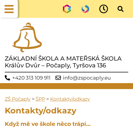
ZÁKLADNÍ ŠKOLA A MATEŘSKÁ ŠKOLA
Králův Dvůr – Počaply, Tyršova 136
+420 313 109 911
info@zspocaply.eu
ZŠ Počaply
>
ŠPP
>
Kontakty/odkazy
Kontakty/odkazy
Když mě ve škole něco trápí…