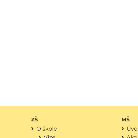
ZŠ
MŠ
O škole
Úvo
Vize
Aktu