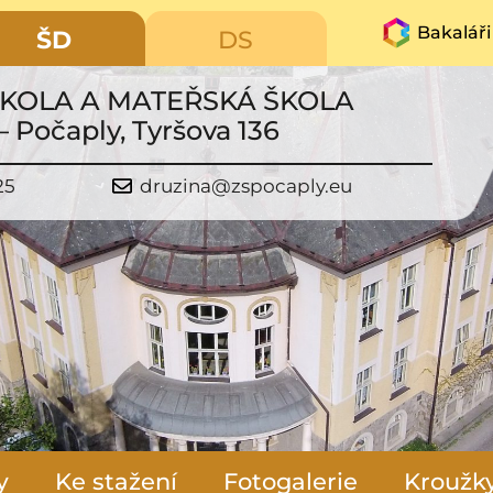
Bakaláři
ŠD
DS
ŠKOLA A MATEŘSKÁ ŠKOLA
– Počaply, Tyršova 136
25
druzina@zspocaply.eu
y
Ke stažení
Fotogalerie
Kroužk