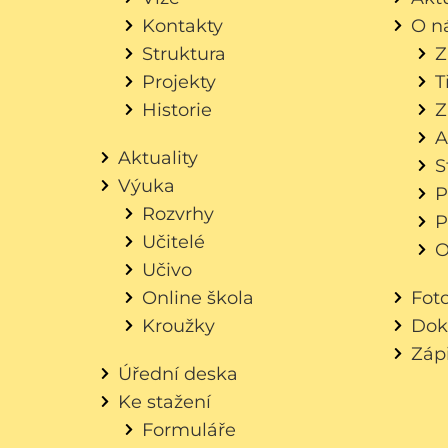
Kontakty
O n
Struktura
Z
Projekty
T
Historie
Z
A
Aktuality
S
Výuka
P
Rozvrhy
P
Učitelé
O
Učivo
Online škola
Fot
Kroužky
Dok
Záp
Úřední deska
Ke stažení
Formuláře