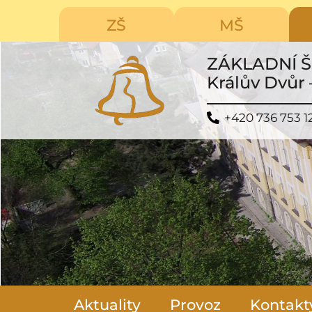
ZŠ
MŠ
ZÁKLADNÍ 
Králův Dvůr 
+420 736 753 1
Aktuality
Provoz
Kontakt