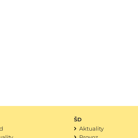
ŠD
d
Aktuality
ality
Provoz