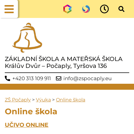
ZÁKLADNÍ ŠKOLA A MATEŘSKÁ ŠKOLA
Králův Dvůr – Počaply, Tyršova 136
+420 313 109 911
info@zspocaply.eu
ZŠ Počaply
>
Výuka
>
Online škola
Online škola
UČIVO ONLINE