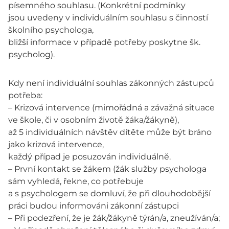
písemného souhlasu. (Konkrétní podmínky
jsou uvedeny v individuálním souhlasu s činností
školního psychologa,
bližší informace v případě potřeby poskytne šk.
psycholog).
Kdy není individuální souhlas zákonných zástupců
potřeba:
– Krizová intervence (mimořádná a závažná situace
ve škole, či v osobním životě žáka/žákyně),
až 5 individuálních návštěv dítěte může být bráno
jako krizová intervence,
každý případ je posuzován individuálně.
– První kontakt se žákem (žák služby psychologa
sám vyhledá, řekne, co potřebuje
a s psychologem se domluví, že při dlouhodobější
práci budou informováni zákonní zástupci
– Při podezření, že je žák/žákyně týrán/a, zneužíván/a;