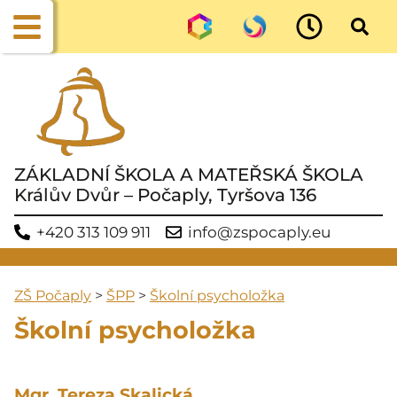
ZÁKLADNÍ ŠKOLA A MATEŘSKÁ ŠKOLA
Králův Dvůr – Počaply, Tyršova 136
+420 313 109 911
info@zspocaply.eu
ZŠ Počaply
>
ŠPP
>
Školní psycholožka
Školní psycholožka
Mgr. Tereza Skalická