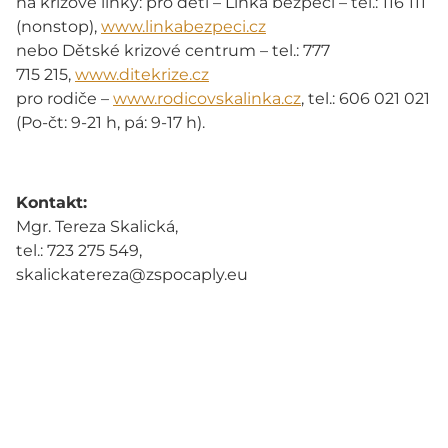
na krizové linky: pro děti – Linka bezpečí – tel.: 116 111
(nonstop),
www.linkabezpeci.cz
nebo Dětské krizové centrum – tel.: 777
715 215,
www.ditekrize.cz
pro rodiče –
www.rodicovskalinka.cz
, tel.: 606 021 021
(Po-čt: 9-21 h, pá: 9-17 h).
Kontakt:
Mgr. Tereza Skalická,
tel.: 723 275 549,
skalickatereza@zspocaply.eu