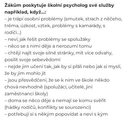
Žákům poskytuje školní psycholog své služby
například, když…:
– je trápí osobní problémy (smutek, strach z něčeho,
tréma, úzkost, vztek, problémy s kamarády, s
rodiči…)
– neví, jak řešit problémy se spolužáky
– něco se s nimi děje a nerozumí tomu
– chtějí najít svoje silné stránky, mít více odvahy,
posílit svoje sebevědomí
– nejde jim učení tak, jak by si přáli nebo jak si myslí,
že by jim mohlo jít
– jsou přesvědčení, že se k nim ve škole někdo
chová nevhodně (spolužáci, učitelé, jiní
zaměstnanci školy)
– doma se něco děje a nemají se komu svěřit
(hádky rodičů, konflikty se sourozenci)
– potřebují si s někým popovídat a neví s kým