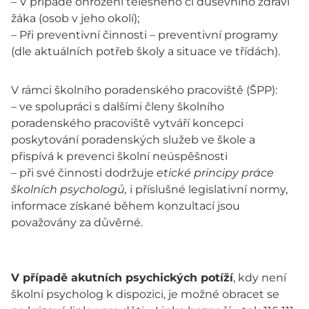
– V případě ohrožení tělesného či duševního zdraví
žáka (osob v jeho okolí);
– Při preventivní činnosti – preventivní programy
(dle aktuálních potřeb školy a situace ve třídách).
V rámci školního poradenského pracoviště (ŠPP):
– ve spolupráci s dalšími členy školního
poradenského pracoviště vytváří koncepci
poskytování poradenských služeb ve škole a
přispívá k prevenci školní neúspěšnosti
– při své činnosti dodržuje
etické principy práce
školních psychologů,
i příslušné legislativní normy,
informace získané během konzultací jsou
považovány za důvěrné.
V případě akutních psychických potíží
, kdy není
školní psycholog k dispozici, je možné obracet se