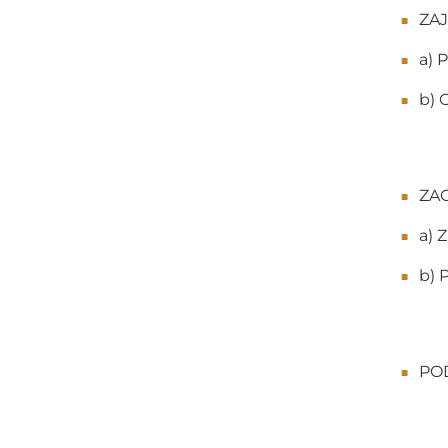
ZAJ
a) 
b) 
ZA
a) 
b) 
PO