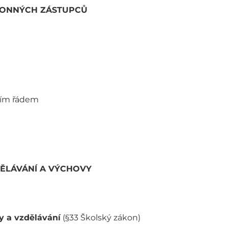
ÁKONNÝCH ZÁSTUPCŮ
ním řádem
DĚLÁVÁNÍ A VÝCHOVY
y a vzdělávání
(§33 Školský zákon)