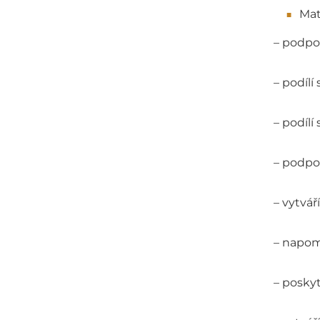
Mat
– podpor
– podíl
– podílí
– podpo
– vytvář
– napom
– posky