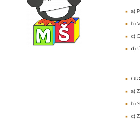
a) 
b) 
c) 
d) 
OR
a) 
b) 
c) 