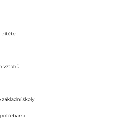
 dítěte
ch vztahů
základní školy
 potřebami