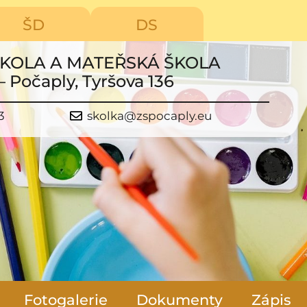
ŠD
DS
ŠKOLA A MATEŘSKÁ ŠKOLA
– Počaply, Tyršova 136
3
skolka@zspocaply.eu
Fotogalerie
Dokumenty
Zápis