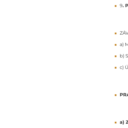
9
.
ZÁ
a) 
b) 
c) 
PR
a) 