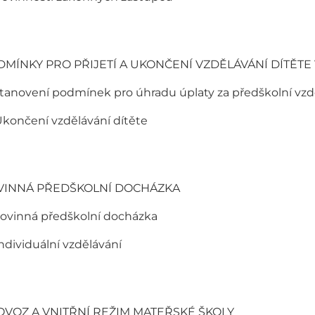
DMÍNKY PRO PŘIJETÍ A UKONČENÍ VZDĚLÁVÁNÍ DÍTĚTE
Stanovení podmínek pro úhradu úplaty za předškolní vzd
Ukončení vzdělávání dítěte
VINNÁ PŘEDŠKOLNÍ DOCHÁZKA
Povinná předškolní docházka
Individuální vzdělávání
OVOZ A VNITŘNÍ REŽIM MATEŘSKÉ ŠKOLY