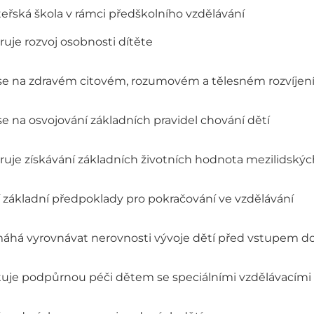
eřská škola v rámci předškolního vzdělávání
uje rozvoj osobnosti dítěte
í se na zdravém citovém, rozumovém a tělesném rozvíjení
 se na osvojování základních pravidel chování dětí
ruje získávání základních životních hodnota mezilidský
í základní předpoklady pro pokračování ve vzdělávání
áhá vyrovnávat nerovnosti vývoje dětí před vstupem do 
tuje podpůrnou péči dětem se speciálními vzdělávacími