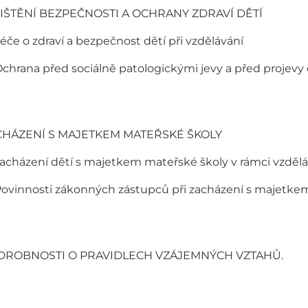
IŠTĚNÍ BEZPEČNOSTI A OCHRANY ZDRAVÍ DĚTÍ
Péče o zdraví a bezpečnost dětí při vzdělávání
Ochrana před sociálně patologickými jevy a před projevy di
CHÁZENÍ S MAJETKEM MATEŘSKÉ ŠKOLY
Zacházení dětí s majetkem mateřské školy v rámci vzděl
Povinnosti zákonných zástupců při zacházení s majetke
DROBNOSTI O PRAVIDLECH VZÁJEMNÝCH VZTAHŮ.