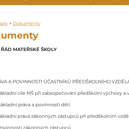
ply
>
Dokumenty
kumenty
 ŘÁD MATEŘSKÉ ŠKOLY
ÁVA A POVINNOSTI ÚČASTNÍKŮ PŘEDŠKOLNÍHO VZDĚL
Základní cíle MŠ při zabezpečování předškolní výchovy a 
Základní práva a povinnosti dětí
Základní práva zákonných zástupců při předškolním vzděl
Povinnosti zákonných zástupců