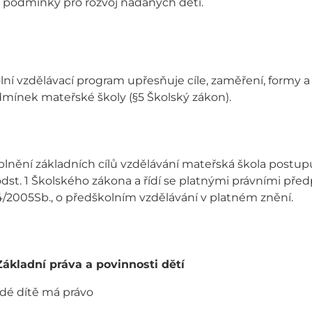
í podmínky pro rozvoj nadaných dětí.
lní vzdělávací program upřesňuje cíle, zaměření, formy 
mínek mateřské školy (§5 Školský zákon).
 plnění základních cílů vzdělávání mateřská škola postu
odst. 1 Školského zákona a řídí se platnými právními př
14/2005Sb., o předškolním vzdělávání v platném znění.
Základní práva a povinnosti dětí
dé dítě má právo