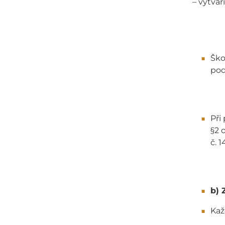
– vytvář
Ško
pod
Při
§2 
č. 
b) 
Kaž