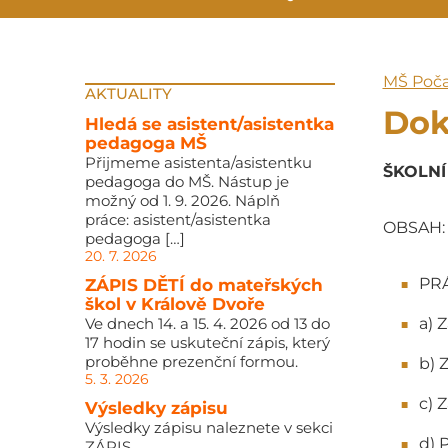
MŠ Poča
AKTUALITY
Do
Hledá se asistent/asistentka
pedagoga MŠ
Přijmeme asistenta/asistentku
ŠKOLNÍ
pedagoga do MŠ. Nástup je
možný od 1. 9. 2026. Náplň
práce: asistent/asistentka
OBSAH:
pedagoga […]
20. 7. 2026
PR
ZÁPIS DĚTÍ do mateřských
škol v Králově Dvoře
Ve dnech 14. a 15. 4. 2026 od 13 do
a) 
17 hodin se uskuteční zápis, který
proběhne prezenční formou.
b) 
5. 3. 2026
c) 
Výsledky zápisu
Výsledky zápisu naleznete v sekci
d) 
ZÁPIS