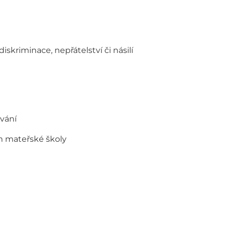
skriminace, nepřátelství či násilí
ávání
m mateřské školy