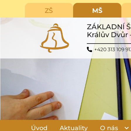
ZŠ
MŠ
ZÁKLADNÍ 
Králův Dvůr 
+420 313 109 91
Úvod
Aktuality
O nás