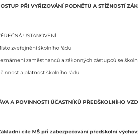
POSTUP PŘI VYŘIZOVÁNÍ PODNĚTŮ A STÍŽNOSTÍ Z
VĚREČNÁ USTANOVENÍ
Místo zveřejnění školního řádu
Seznámení zaměstnanců a zákonných zástupců se škol
Účinnost a platnost školního řádu
ÁVA A POVINNOSTI ÚČASTNÍKŮ PŘEDŠKOLNÍHO VZ
Základní cíle MŠ při zabezpečování předškolní výchov