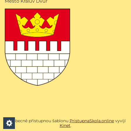
Město Králův Dvůr
Všeobecně přístupnou šablonu
PristupnaSkola.online
vyvíjí
Kinet
.