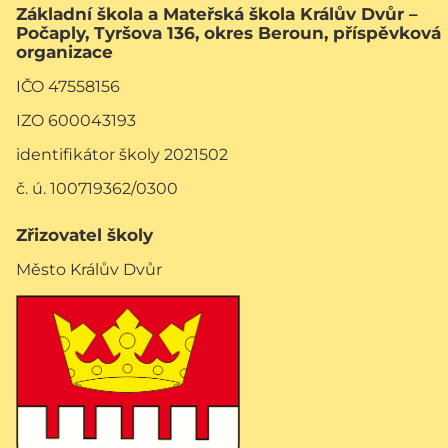
Základní škola a Mateřská škola Králův Dvůr –
Počaply, Tyršova 136, okres Beroun, příspěvková
organizace
IČO 47558156
IZO 600043193
identifikátor školy 2021502
č. ú. 100719362/0300
Zřizovatel školy
Město Králův Dvůr