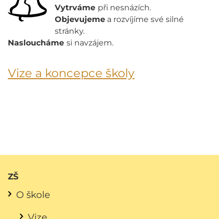
Vytrváme
při nesnázích.
Objevujeme
a rozvíjíme své silné
stránky.
Nasloucháme
si navzájem.
Vize a koncepce školy
ZŠ
O škole
Vize