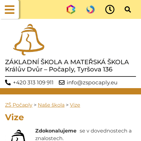
ZÁKLADNÍ ŠKOLA A MATEŘSKÁ ŠKOLA
Králův Dvůr – Počaply, Tyršova 136
+420 313 109 911
info@zspocaply.eu
ZŠ Počaply
>
Naše škola
>
Vize
Vize
Zdokonalujeme
se v dovednostech a
znalostech.