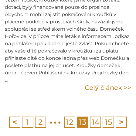
dotací, byly financované pouze do prosince.
Abychom mohli zajistit pokračování kroužků v
placené podobě v prostorách školy, navázali jsme
spolupráci se střediskem volného času Domeček
Hořovice. V příloze máte leták s informacemi, odkaz
na přihlášení přikládáme ještě zvlášť. Pokud chcete
aby vaše dítě pokračovalo v kroužku i za úplatu,
přihlaste dítě do konce ledna přes web Domečku a
pošlete platbu na jejich účet. Kroužky domeček
únor - červen Přihlášení na kroužky Přeji hezký den
...
Celý článek >>
…
<
1
2
12
13
14
15
>