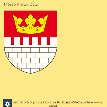
Město Králův Dvůr
Všeobecně přístupnou šablonu
PristupnaSkola.online
vyvíjí
Kinet
.