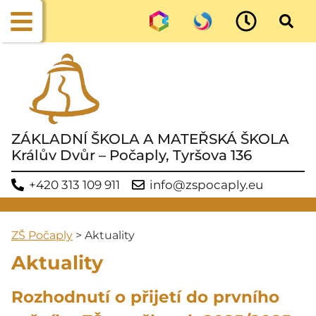
ZÁKLADNÍ ŠKOLA A MATEŘSKÁ ŠKOLA
Králův Dvůr – Počaply, Tyršova 136
+420 313 109 911
info@zspocaply.eu
ZŠ Počaply
>
Aktuality
Aktuality
Rozhodnutí o přijetí do prvního