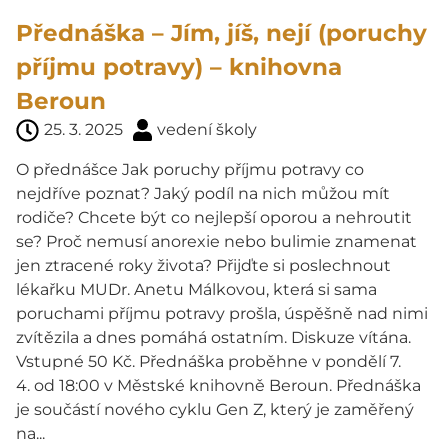
Přednáška – Jím, jíš, nejí (poruchy
příjmu potravy) – knihovna
Beroun
25. 3. 2025
vedení školy
O přednášce Jak poruchy příjmu potravy co
nejdříve poznat? Jaký podíl na nich můžou mít
rodiče? Chcete být co nejlepší oporou a nehroutit
se? Proč nemusí anorexie nebo bulimie znamenat
jen ztracené roky života? Přijďte si poslechnout
lékařku MUDr. Anetu Málkovou, která si sama
poruchami příjmu potravy prošla, úspěšně nad nimi
zvítězila a dnes pomáhá ostatním. Diskuze vítána.
Vstupné 50 Kč. Přednáška proběhne v pondělí 7.
4. od 18:00 v Městské knihovně Beroun. Přednáška
je součástí nového cyklu Gen Z, který je zaměřený
na...