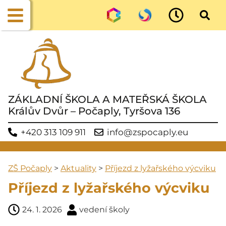
ZÁKLADNÍ ŠKOLA A MATEŘSKÁ ŠKOLA
Králův Dvůr – Počaply, Tyršova 136
+420 313 109 911
info@zspocaply.eu
ZŠ Počaply
>
Aktuality
>
Příjezd z lyžařského výcviku
Příjezd z lyžařského výcviku
24. 1. 2026
vedení školy