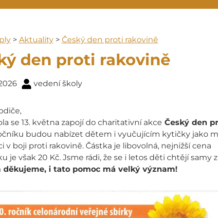
ply
>
Aktuality
>
Český den proti rakovině
ký den proti rakovině
 2026
vedení školy
odiče,
la se 13. května zapojí do charitativní akce
Český den pr
ročníku budou nabízet dětem i vyučujícím kytičky jako 
 v boji proti rakovině. Částka je libovolná, nejnižší cena
ku je však 20 Kč. Jsme rádi, že se i letos děti chtějí samy z
děkujeme, i tato pomoc má velký význam!