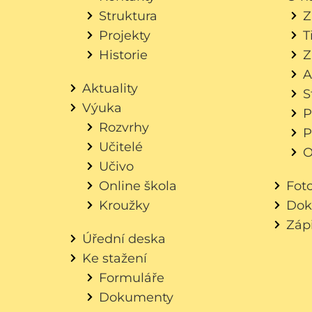
Struktura
Z
Projekty
T
Historie
Z
A
Aktuality
S
Výuka
P
Rozvrhy
P
Učitelé
O
Učivo
Online škola
Fot
Kroužky
Dok
Záp
Úřední deska
Ke stažení
Formuláře
Dokumenty