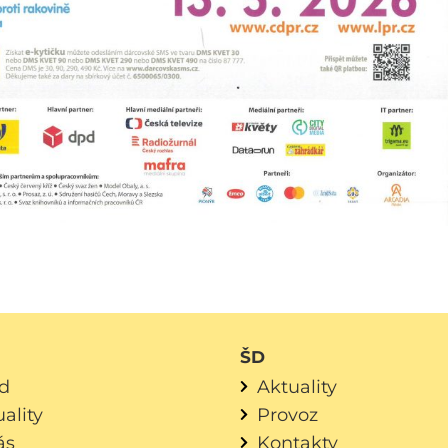
ŠD
d
Aktuality
ality
Provoz
ás
Kontakty