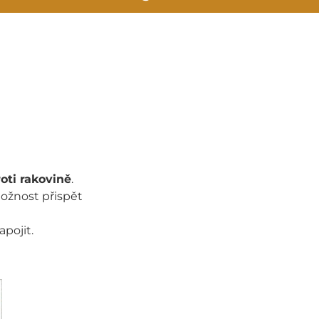
oti rakovině
.
možnost přispět
apojit.