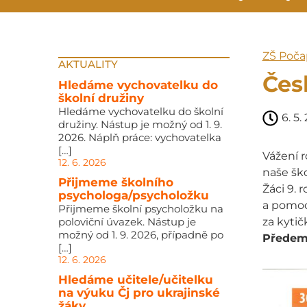
ZŠ Poča
AKTUALITY
Čes
Hledáme vychovatelku do
školní družiny
Hledáme vychovatelku do školní
6. 5.
družiny. Nástup je možný od 1. 9.
2026. Náplň práce: vychovatelka
[…]
Vážení r
12. 6. 2026
naše ško
Přijmeme školního
Žáci 9. 
psychologa/psycholožku
a pomoci
Přijmeme školní psycholožku na
poloviční úvazek. Nástup je
za kytič
možný od 1. 9. 2026, případně po
Předem 
[…]
12. 6. 2026
Hledáme učitele/učitelku
na výuku Čj pro ukrajinské
žáky