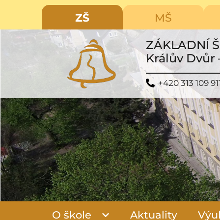
ZŠ
MŠ
ZÁKLADNÍ 
Králův Dvůr 
+420 313 109 91
O škole
Aktuality
Výu