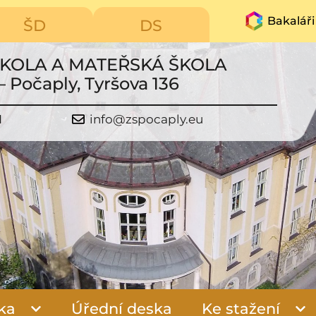
Bakaláři
ŠD
DS
ŠKOLA A MATEŘSKÁ ŠKOLA
– Počaply, Tyršova 136
1
info@zspocaply.eu
ka
Úřední deska
Ke stažení