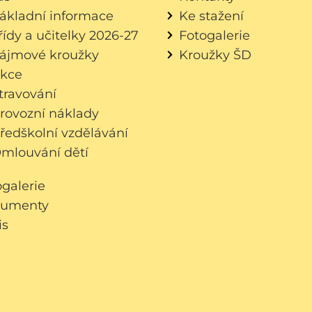
ákladní informace
Ke stažení
řídy a učitelky 2026-27
Fotogalerie
ájmové kroužky
Kroužky ŠD
kce
travování
rovozní náklady
ředškolní vzdělávání
mlouvání dětí
ogalerie
umenty
is