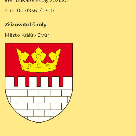
identifikátor školy 2021502
č. ú. 100719362/0300
Zřizovatel školy
Město Králův Dvůr