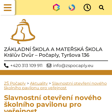
ZÁKLADNÍ ŠKOLA A MATEŘSKÁ ŠKOLA
Králův Dvůr – Počaply, Tyršova 136
+420 313 109 911
info@zspocaply.eu
ZŠ Počaply
>
Aktuality
>
Slavnostní otevření nového
školního pavilonu pro veřejnost
Slavnostní otevření nového
školního pavilonu pro
veřejnost