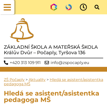
ZÁKLADNÍ ŠKOLA A MATEŘSKÁ ŠKOLA
Králův Dvůr – Počaply, Tyršova 136
+420 313 109 911
info@zspocaply.eu
ZŠ Počaply
>
Aktuality
>
Hledá se asistent/asistentka
pedagoga MŠ
Hledá se asistent/asistentka
pedagoga MŠ