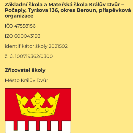
Základní škola a Mateřská škola Králův Dvůr –
Počaply, Tyršova 136, okres Beroun, příspěvková
organizace
IČO 47558156
IZO 600043193
identifikátor školy 2021502
č. ú. 100719362/0300
Zřizovatel školy
Město Králův Dvůr