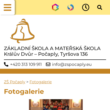
ZÁKLADNÍ ŠKOLA A MATEŘSKÁ ŠKOLA
Králův Dvůr – Počaply, Tyršova 136
+420 313 109 911
info@zspocaply.eu
ZŠ Počaply
>
Fotogalerie
Fotogalerie